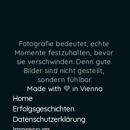
S
T
A
Y
C
O
N
N
T
E
C
T
E
D
.
h
e
l
l
o
@
p
e
r
w
e
i
n
.
e
u
Fotografie bedeutet, echte 
Momente festzuhalten, bevor 
sie verschwinden. Denn gute 
Bilder sind nicht gestellt, 
sondern fühlbar.
Made with 💛 in Vienna
Home
Erfolgsgeschichten
Datenschutzerklärung
Impressum