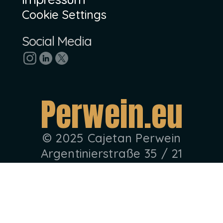
Cookie Settings
Social Media
P
e
r
w
e
i
n
.
e
u
© 2025 Cajetan Perwein
Argentinierstraße 35 / 21
1040 Wien, Austria.