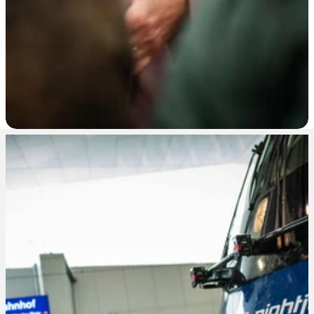
J
U
D
I
T
H
E
N
G
E
L