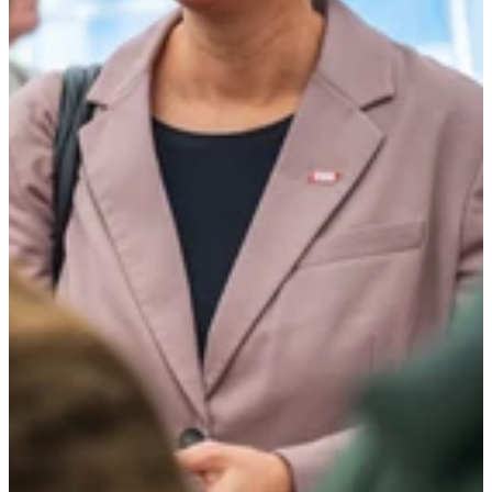
V
o
r
s
t
ä
n
d
i
n
,
Ö
B
B
-
I
n
f
r
a
s
t
r
u
k
t
u
r
A
G